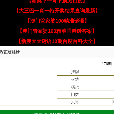
【新奥下一肖下预测百度】
【大三巴一肖一特开奖结果查询最新】
【澳门管家婆100精准谜语】
【澳门管家婆100精准香港谜答案】
【新澳天天谜语10期百度百科大全】
好彩正版挂牌
176期
挂牌
火烧
横批
门数
六肖