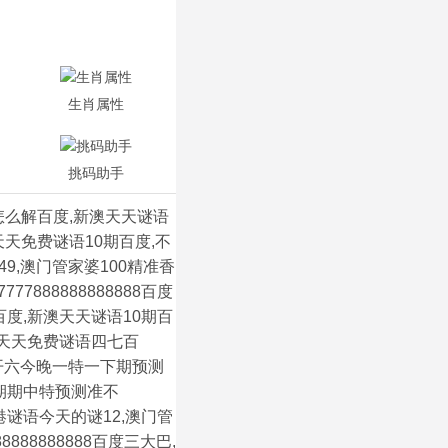
生肖属性
挑码助手
怎么解百度,新澳天天谜语
天免费谜语10期百度,不
9,澳门管家婆100精准香
888888888888百度
解百度,新澳天天谜语10期百
门天天免费谜语四七百
新澳门开六今晚一特一下期预测
肖期期中特预测准不
香港谜语今天的谜12,澳门管
88888888百度三大巴,