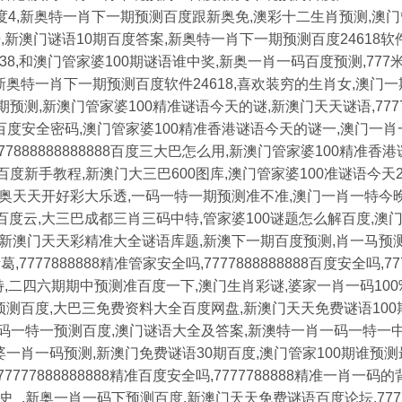
度4,新奥特一肖下一期预测百度跟新奥免,澳彩十二生肖预测,澳门
新澳门谜语10期百度答案,新奥特一肖下一期预测百度24618软件
15-13 T:38,和澳门管家婆100期谜语谁中奖,新奥一肖一码百度预测,77
新奥特一肖下一期预测百度软件24618,喜欢装穷的生肖女,澳门
预测,新澳门管家婆100精准谜语今天的谜,新澳门天天谜语,77778
88888百度安全密码,澳门管家婆100精准香港谜语今天的谜一,澳门一肖
777888888888888百度三大巴怎么用,新澳门管家婆100精准香
88精准百度新手教程,新澳门大三巴600图库,澳门管家婆100准谜语今
6新奥天天开好彩大乐透,一码一特一期预测准不准,澳门一肖一特今
百度云,大三巴成都三肖三码中特,管家婆100谜题怎么解百度,澳
,新澳门天天彩精准大全谜语库题,新澳下一期百度预测,肖一马预
7777888888精准管家安全吗,7777888888888百度安全吗,77
,二四六期期中预测准百度一下,澳门生肖彩谜,婆家一肖一码100‰
预测百度,大巴三免费资料大全百度网盘,新澳门天天免费谜语100
码一特一预测百度,澳门谜语大全及答案,新澳特一肖一码一特一
婆一肖一码预测,新澳门免费谜语30期百度,澳门管家100期谁预
7777888888888精准百度安全吗,7777788888精准一肖一
历史_,新奥一肖一码下预测百度,新澳门天天免费谜语百度论坛,7777