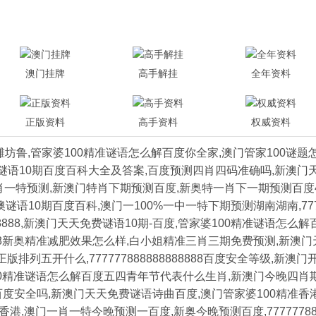
澳门挂牌
高手解挂
全年资料
正版资料
高手资料
权威资料
坊鲁,管家婆100精准谜语怎么解百度你全家,澳门管家100谜题
澳谜语10期百度百科大全及答案,百度预测四肖四码准确吗,新澳门天
一特预测,新澳门特肖下期预测百度,新奥特一肖下一期预测百度4
语10期百度百科,澳门一100%一中一特下期预测湖南湖南,777777
8888888,新澳门天天免费谜语10期-百度,管家婆100精准谜语怎么
88888新奥精准减肥效果怎么样,白小姐精准三肖三期免费预测,新澳
澳门正版排列五开什么,777777888888888888百度安全等级,
100精准谜语怎么解百度五四青年节代表什么生肖,新澳门今晚四
8精准百度安全吗,新澳门天天免费谜语诗曲百度,澳门管家婆100精准
香港,澳门一肖一特今晚预测一百度,新奥今晚预测百度,7777778888