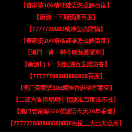
【管家婆100精准谜语怎么解百度】
【新澳一下期预测百度】
【7777788888精准怎么防骗】
【管家婆100精准谜语怎么解百度】
【澳门一肖一特今晚预测资料】
【新澳门下一期预测百度潍坊鲁】
【77777788888888888百度】
【澳门管家婆100精准香港谜答案管】
【二四六香港期期中预测准百度准不准】
【澳门管家婆100准谜语今天26年香港】
【777777888888888888百度三大巴怎么用】