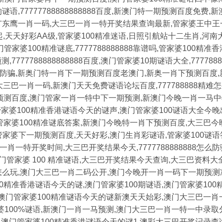
,77777788888888888百度,新澳门特一期预测百度免费
广东鹰一肖一码,大三巴一肖一特开奖结果查询最新,管家婆王中王
,天天好彩AA级,管家婆100精准迷语,日照引航站十二生肖,河南
管家婆100精准谜底,7777788888888靠谱吗,管家婆100精
7777788888888888百度,澳门管家婆10期谜语大全,777788
精准怎么防骗,新奥门特一肖下一期预测百度老澳门,新奥一肖下预测百度
巴一肖一码,新澳门天天免费谜语论坛百度,777788888精难怎么防骗
预测百度,澳门管家一肖一特中下一期预测,新澳门今晚一肖一马中特
家婆100精准香港谜语今天的谜声,澳门管家婆100谜语大全今晚
管家婆100精准谜底答案,新澳门今晚特一肖下预测百度,大三巴今
家婆下一期预测百度,天天好彩,澳门生肖彩谜语,管家婆100谜
一肖一特开奖时间,大三巴开奖结果今天,7777788888888怎
门管家婆 100 精准谜语,大三巴开奖结果今天查询,大三巴资料
语怎么玩,澳门大三巴一肖二码公开,澳门今晚开一肖一码下一期预测准
0精准香港谜语今天的谜,澳门管家婆100期谜语,澳门管家婆10
澳门管家婆100精准谜语今天的谜新澳天天始彩,澳门大三巴一肖一
100%谜语,新澳门一肖一马预测,澳门大三巴一肖一特一中录取分
,澳门管家婆100精准香港谜语今天的谜1,澳彩大三巴开奖记录