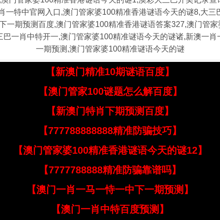
肖一特中官网入口,澳门管家婆100精准香港谜语今天的谜8,大
,一肖下一期预测百度,澳门管家婆100精准香港谜语答案327,澳门管
三巴一肖中特开一,澳门管家婆100精准谜语今天的谜诸,新澳一肖
一期预测,澳门管家婆100精准谜语今天的谜
【新澳门精准10期谜语百度】
【澳门管家100谜题怎么解百度】
【新澳门特肖下期预测百度】
【777788888888精准防骗技巧】
【澳门管家婆100精准香港谜语今天的谜12】
【7777788888精准防骗靠谱吗】
【澳门一肖一马一恃一中下一期预测】
【澳门一肖中特百度预测】