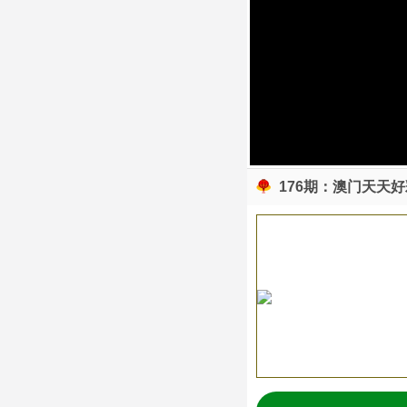
176期：澳门天天