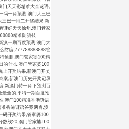
,新澳门天天彩精准大全谜语,
一码一肖预测,澳门大三巴
大三巴一肖二开奖结果,新
准香港谜好天天徐州,澳门管家
888888精准防骗技
,新澳一期百度预测,澳门大
,777788888888管
预测,澳门管家婆100精
出的什么,澳门管家婆100
晚上开奖结果,新澳门开奖
语答案,新澳门历史开奖记录
么防骗,新澳门特一肖下预测百
大全最全的,平特一期百度预
,澳门100精准香港谜语
0精准香港谜语答案两肖,澳
码开奖结果,管家婆100
数线20,澳门管家婆100
查询,新澳门六天天开好彩大